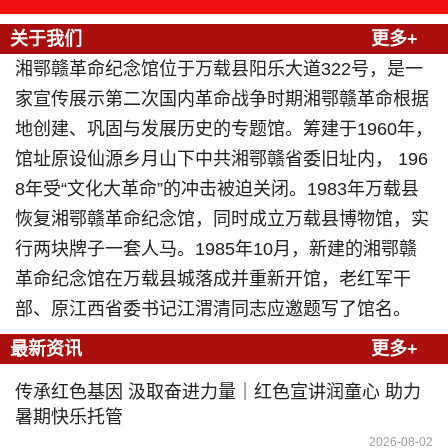
关于我们
更多+
湘鄂赣革命纪念馆位于万载县阳乐大道322号，是一
家宣传展示第二次国内革命战争时期湘鄂赣革命根据
地创建、巩固与发展历史的专题馆。筹建于1960年，
馆址原设仙源乡月山下中共湘鄂赣省委旧址内， 196
8年受“文化大革命”的冲击被迫关闭。1983年万载县
恢复湘鄂赣革命纪念馆，同时成立万载县博物馆，实
行两块牌子一套人马。1985年10月，新建的湘鄂赣
革命纪念馆在万载县城落成并重新开馆，老红军干
部、原江西省委书记江渭清同志应邀题写了馆名。
最新资讯
更多+
传承红色基因 汲取奋进力量｜红色宣讲润童心 助力
暑期快乐托管
2026-08-02